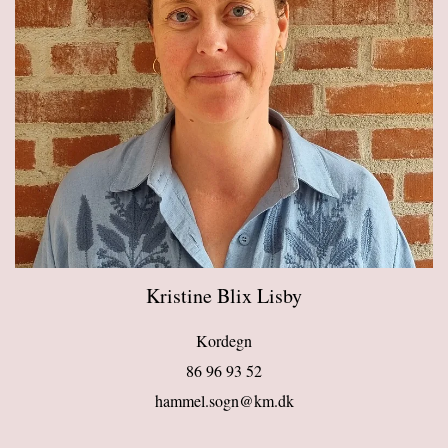
Kristine Blix Lisby
Kordegn
86 96 93 52
hammel.sogn@km.dk