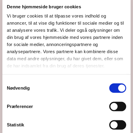
Denne hjemmeside bruger cookies
Tony Nguyen
Vi bruger cookies til at tilpasse vores indhold og
annoncer, til at vise dig funktioner til sociale medier og til
Organist
at analysere vores trafik. Vi deler også oplysninger om
40 76 23 92
din brug af vores hjemmeside med vores partnere inden
for sociale medier, annonceringspartnere og
pianist@tonynguyen.dk
analysepartnere. Vores partnere kan kombinere disse
data med andre oplysninger, du har givet dem, eller som
de har indsamlet fra din brug af deres tjenester.
Samtykkevalg
Nødvendig
Præferencer
Statistik