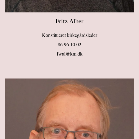
Fritz Alber
Konstitueret kirkegårdsleder
86 96 10 02
fwal@km.dk