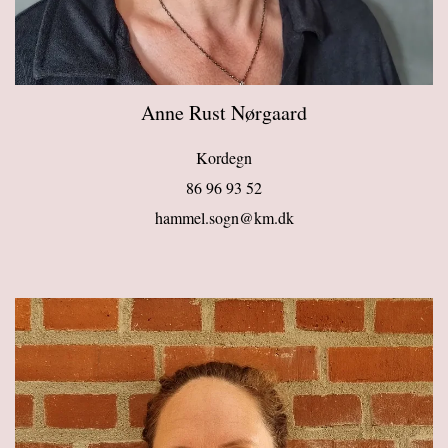
Anne Rust Nørgaard
Kordegn
86 96 93 52
hammel.sogn@km.dk