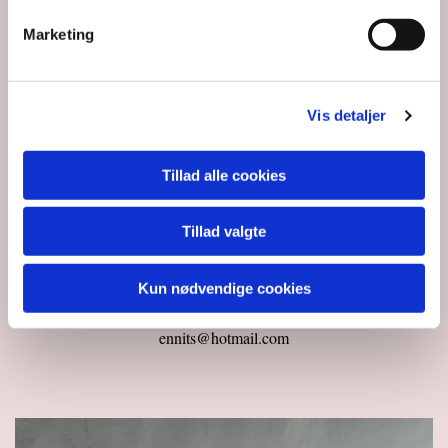
Marketing
Vis detaljer
Tillad alle cookies
Stinne Henriksen
Tillad valgte
Kirkesanger
Kun nødvendige cookies
28 76 18 71
ennits@hotmail.com