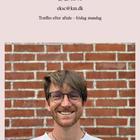
eksc@km.dk
Træffes efter aftale - fridag mandag