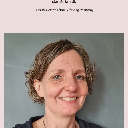
idam@km.dk
Træffes efter aftale - fridag mandag