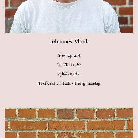
Johannes Munk
Sognepræst
21 20 37 30
ejl@km.dk
Træffes efter aftale - fridag mandag