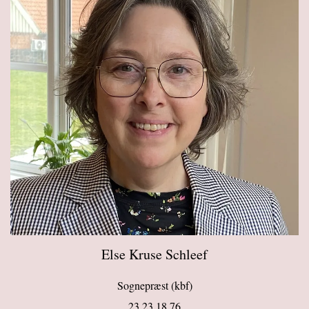
Else Kruse Schleef
Sognepræst (kbf)
23 23 18 76