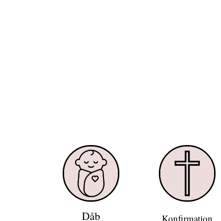
kkk
Dåb
Konfirmation