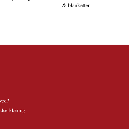
& blanketter
ved?
edserklæring