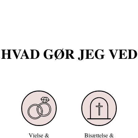
HVAD GØR JEG VED
Vielse &
Bisættelse &