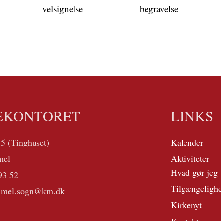
velsignelse
begravelse
EKONTORET
LINKS
 5 (Tinghuset)
Kalender
mel
Aktiviteter
Hvad gør jeg 
93 52
Tilgængeligh
mmel.sogn@km.dk
Kirkenyt
Kontakt