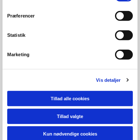
Tlf.
86 96 93 52
Præferencer
Statistik
Marketing
Vis detaljer
Folkekirke
n om dåb
Tillad alle cookies
Hvis I gerne vil
vide mere om
Tillad valgte
dåben, så læs
med her.
Kun nødvendige cookies