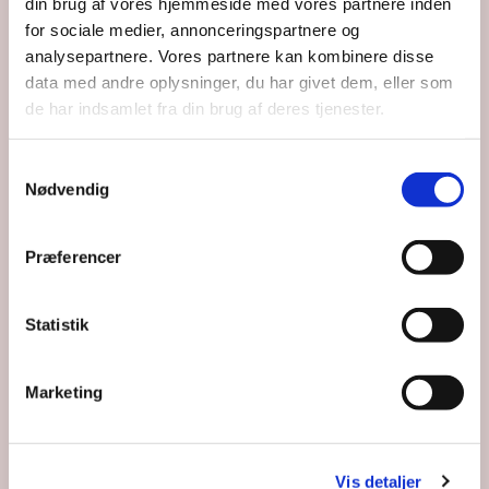
Du vil måske også kunne lide...
din brug af vores hjemmeside med vores partnere inden
for sociale medier, annonceringspartnere og
analysepartnere. Vores partnere kan kombinere disse
data med andre oplysninger, du har givet dem, eller som
de har indsamlet fra din brug af deres tjenester.
Samtykkevalg
Nødvendig
Præferencer
Statistik
Marketing
Vis detaljer