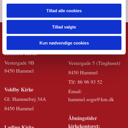
Tillad alle cookies
Tillad valgte
KIRKERNE
KIRKEKONTO
Kun nødvendige cookies
RET
Hammel Kirke
Vestergade 9B
Vestergade 5 (Tinghuset)
8450 Hammel
8450 Hammel
Tlf:
86 96 93 52
Voldby Kirke
Email:
Gl. Hammelvej 34A
hammel.sogn@km.dk
8450 Hammel
Åbningstider
kirkekontoret:
Lading Kirke