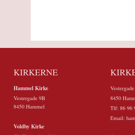
KIRKERNE
KIRK
Hammel Kirke
Vestergade
Vestergade 9B
8450 Ham
8450 Hammel
Tlf:
86 96 
Email: ha
Voldby Kirke