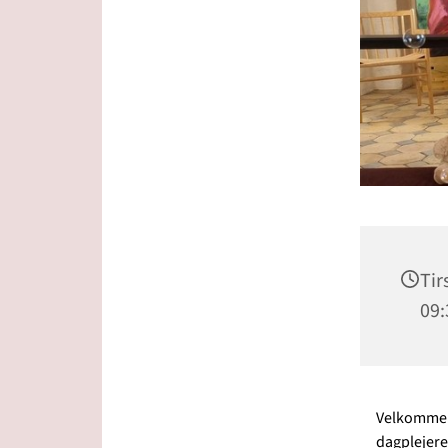
Tir
09:
Velkommen t
dagplejere