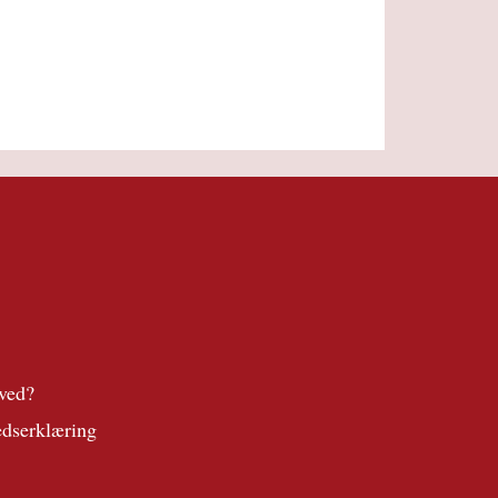
ved?
edserklæring