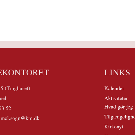
EKONTORET
LINKS
 5 (Tinghuset)
Kalender
mel
Aktiviteter
Hvad gør jeg 
93 52
Tilgængeligh
mmel.sogn@km.dk
Kirkenyt