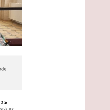
ade
3 år -
 og danser