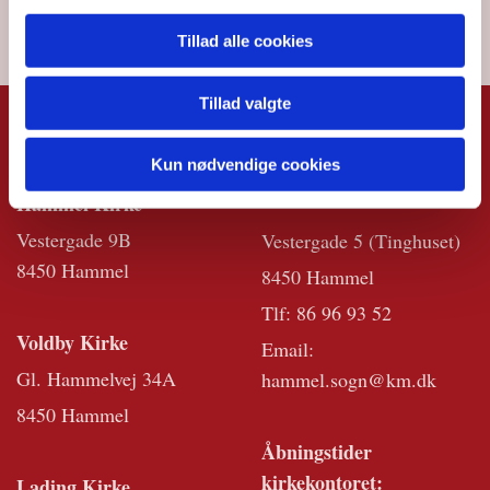
Tillad alle cookies
Tillad valgte
KIRKERNE
KIRKEKONTO
Kun nødvendige cookies
RET
Hammel Kirke
Vestergade 9B
Vestergade 5 (Tinghuset)
8450 Hammel
8450 Hammel
Tlf:
86 96 93 52
Voldby Kirke
Email:
Gl. Hammelvej 34A
hammel.sogn@km.dk
8450 Hammel
Åbningstider
kirkekontoret:
Lading Kirke