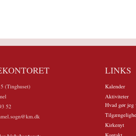
EKONTORET
LINKS
 5 (Tinghuset)
Kalender
mel
Aktiviteter
Hvad gør jeg 
93 52
Tilgængeligh
mmel.sogn@km.dk
Kirkenyt
Kontakt