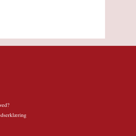
ved?
edserklæring