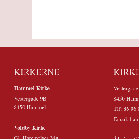
KIRKERNE
KIRK
Hammel Kirke
Vestergade
Vestergade 9B
8450 Ham
8450 Hammel
Tlf:
86 96 
Email: ha
Voldby Kirke
Gl. Hammelvej 34A