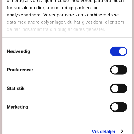
Du vil måske også kunne lide...
din brug af vores hjemmeside med vores partnere inden
for sociale medier, annonceringspartnere og
analysepartnere. Vores partnere kan kombinere disse
data med andre oplysninger, du har givet dem, eller som
de har indsamlet fra din brug af deres tjenester.
Samtykkevalg
Nødvendig
Præferencer
Statistik
Marketing
Vis detaljer