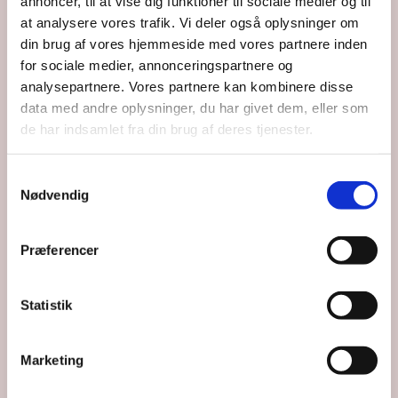
annoncer, til at vise dig funktioner til sociale medier og til
at analysere vores trafik. Vi deler også oplysninger om
din brug af vores hjemmeside med vores partnere inden
for sociale medier, annonceringspartnere og
Du vil måske også kunne lide...
analysepartnere. Vores partnere kan kombinere disse
data med andre oplysninger, du har givet dem, eller som
de har indsamlet fra din brug af deres tjenester.
Samtykkevalg
Nødvendig
Præferencer
Statistik
Marketing