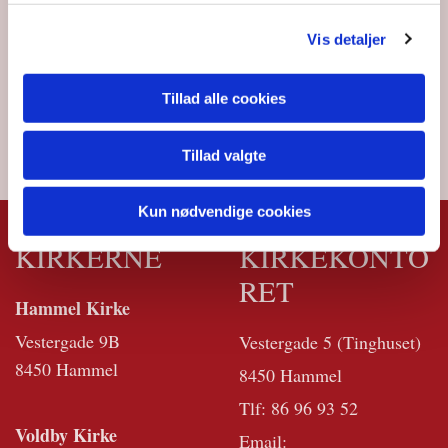
Vis detaljer
Tillad alle cookies
Tillad valgte
Kun nødvendige cookies
KIRKERNE
KIRKEKONTO
RET
Hammel Kirke
Vestergade 9B
Vestergade 5 (Tinghuset)
8450 Hammel
8450 Hammel
Tlf:
86 96 93 52
Voldby Kirke
Email: