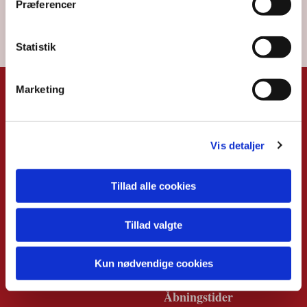
Præferencer
Statistik
Marketing
KIRKERNE
KIRKEKONTO
RET
Hammel Kirke
Vis detaljer
Vestergade 9B
Vestergade 5 (Tinghuset)
8450 Hammel
8450 Hammel
Tillad alle cookies
Tlf:
86 96 93 52
Tillad valgte
Voldby Kirke
Email:
Gl. Hammelvej 34A
hammel.sogn@km.dk
Kun nødvendige cookies
8450 Hammel
Åbningstider