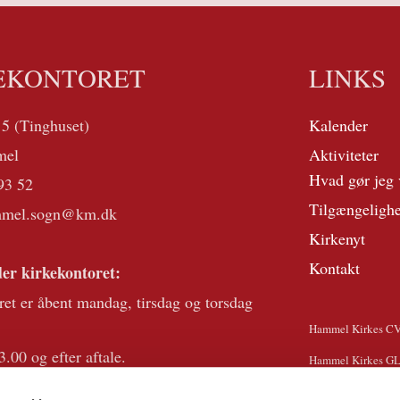
EKONTORET
LINKS
 5 (Tinghuset)
Kalender
mel
Aktiviteter
Hvad gør jeg 
93 52
Tilgængeligh
mmel.sogn@km.dk
Kirkenyt
Kontakt
er kirkekontoret:
ret er åbent mandag, tirsdag og torsdag
Hammel Kirkes C
3.00 og efter aftale.
Hammel Kirkes G
der telefontid onsdag kl 10.00-13.00.