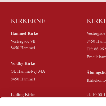
KIRKERNE
KIRK
Hammel Kirke
Vestergade
Vestergade 9B
8450 Ham
8450 Hammel
Tlf:
86 96 
Email: ha
Voldby Kirke
Gl. Hammelvej 34A
Åbningstid
8450 Hammel
Kirkekonto
Lading Kirke
kl. 10.00-1
Viborgvej 862B
Desuden er 