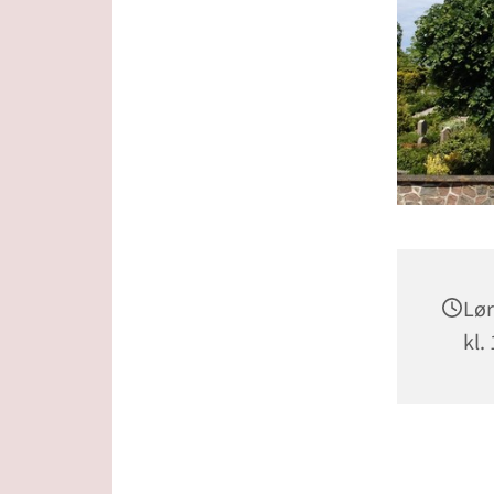
Lør
kl.