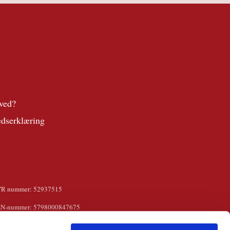
ved?
edserklæring
VR nummer: 52937515
LN-nummer: 5798000847675