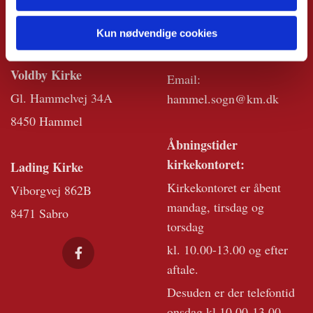
Vestergade 9B
Vestergade 5 (Tinghuset)
8450 Hammel
8450 Hammel
Kun nødvendige cookies
Tlf:
86 96 93 52
Voldby Kirke
Email:
Gl. Hammelvej 34A
hammel.sogn@km.dk
8450 Hammel
Åbningstider
kirkekontoret:
Lading Kirke
Kirkekontoret er åbent
Viborgvej 862B
mandag, tirsdag og
8471 Sabro
torsdag
kl. 10.00-13.00 og efter
aftale.
Desuden er der telefontid
onsdag kl 10.00-13.00.