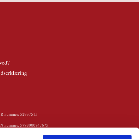
ved?
edserklæring
VR nummer: 52937515
LN-nummer: 5798000847675