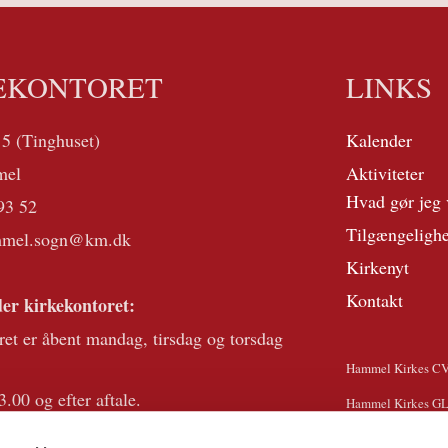
EKONTORET
LINKS
 5 (Tinghuset)
Kalender
mel
Aktiviteter
Hvad gør jeg 
93 52
Tilgængeligh
mmel.sogn@km.dk
Kirkenyt
Kontakt
er kirkekontoret:
ret er åbent mandag, tirsdag og torsdag
Hammel Kirkes C
3.00 og efter aftale.
Hammel Kirkes G
der telefontid onsdag kl 10.00-13.00.