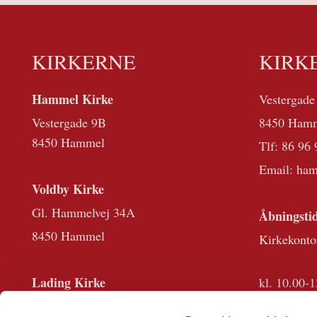
KIRKERNE
KIRK
Hammel Kirke
Vestergade
Vestergade 9B
8450 Ham
8450 Hammel
Tlf:
86 96 
Email: ha
Voldby Kirke
Gl. Hammelvej 34A
Åbningstid
8450 Hammel
Kirkekonto
Lading Kirke
kl. 10.00-1
Viborgvej 862B
Desuden er 