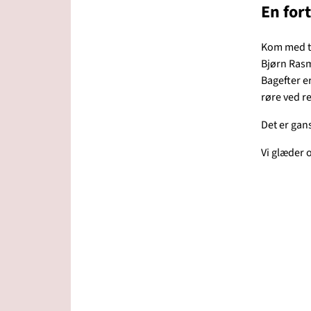
En fort
Kom med til
Bjørn Rasm
Bagefter e
røre ved re
Det er gan
Vi glæder o