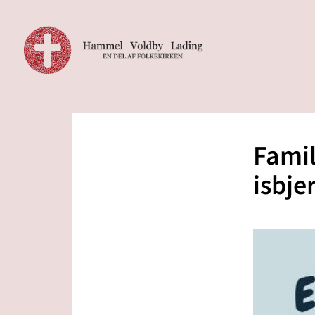
Famil
isbje