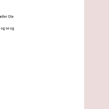
æller Ole
 og se og