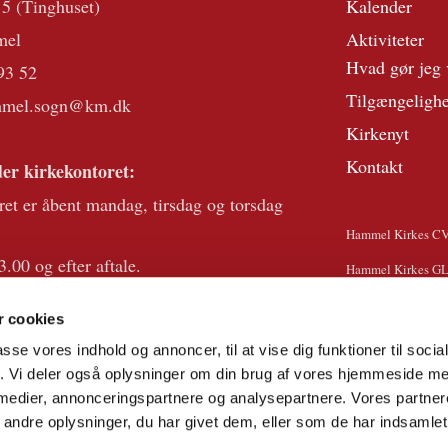
 5 (Tinghuset)
Kalender
mel
Aktiviteter
Hvad gør jeg 
93 52
Tilgængeligh
mmel.sogn@km.dk
Kirkenyt
Kontakt
er kirkekontoret:
ret er åbent mandag, tirsdag og torsdag
Hammel Kirkes C
3.00 og efter aftale.
Hammel Kirkes G
der telefontid onsdag kl 10.00-13.00.
 cookies
et på helligdage.
passe vores indhold og annoncer, til at vise dig funktioner til soci
fik. Vi deler også oplysninger om din brug af vores hjemmeside m
 medier, annonceringspartnere og analysepartnere. Vores partne
ndre oplysninger, du har givet dem, eller som de har indsamlet 