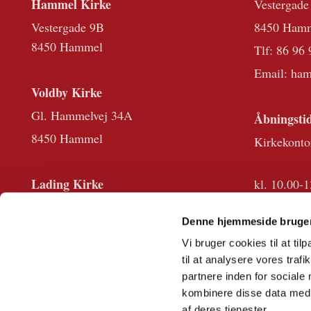
Hammel Kirke
Vestergade
Vestergade 9B
8450 Ham
8450 Hammel
Tlf:
86 96 
Email: ha
Voldby Kirke
Gl. Hammelvej 34A
Åbningstid
8450 Hammel
Kirkekonto
Lading Kirke
kl. 10.00-1
Viborgvej 862B
Desuden er 
Denne hjemmeside bruger
8471 Sabro
Der er lukk
Vi bruger cookies til at til
til at analysere vores tra
partnere inden for sociale
kombinere disse data med a
af deres tjenester.