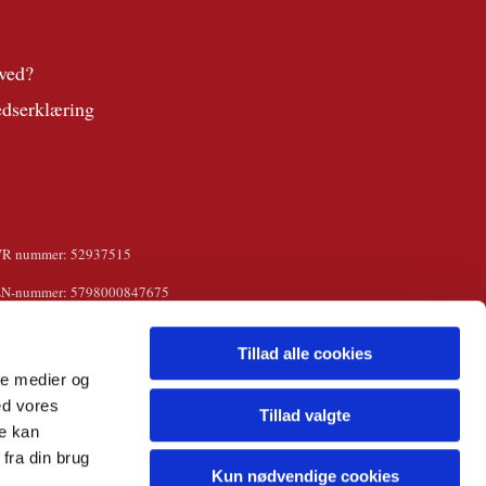
ved?
edserklæring
VR nummer: 52937515
LN-nummer: 5798000847675
Tillad alle cookies
ale medier og
ed vores
Tillad valgte
re kan
fra din brug
Kun nødvendige cookies