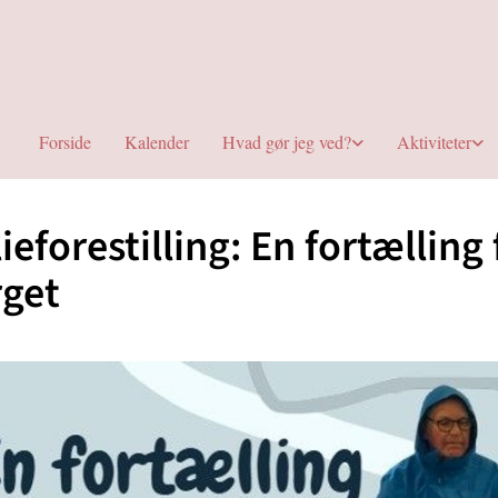
Forside
Kalender
Hvad gør jeg ved?
Aktiviteter
ieforestilling: En fortælling 
rget