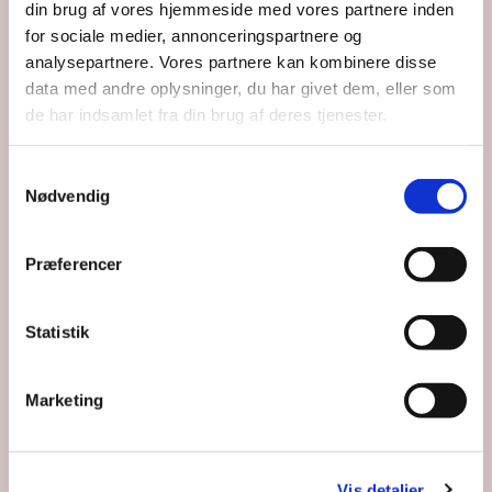
Du vil måske også kunne lide...
din brug af vores hjemmeside med vores partnere inden
for sociale medier, annonceringspartnere og
analysepartnere. Vores partnere kan kombinere disse
data med andre oplysninger, du har givet dem, eller som
de har indsamlet fra din brug af deres tjenester.
Samtykkevalg
Nødvendig
Præferencer
Statistik
Marketing
Vis detaljer