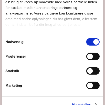
Du vil måske også kunne lide...
din brug af vores hjemmeside med vores partnere inden
for sociale medier, annonceringspartnere og
analysepartnere. Vores partnere kan kombinere disse
data med andre oplysninger, du har givet dem, eller som
de har indsamlet fra din brug af deres tjenester.
Samtykkevalg
Nødvendig
Præferencer
Statistik
Marketing
Vis detaljer