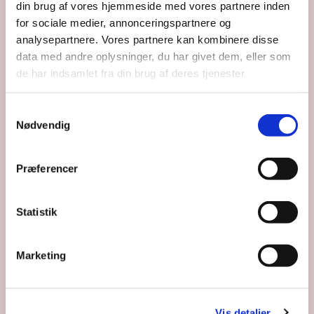
Du vil måske også kunne lide...
din brug af vores hjemmeside med vores partnere inden
for sociale medier, annonceringspartnere og
analysepartnere. Vores partnere kan kombinere disse
data med andre oplysninger, du har givet dem, eller som
de har indsamlet fra din brug af deres tjenester.
Samtykkevalg
Nødvendig
Præferencer
Statistik
Marketing
Vis detaljer