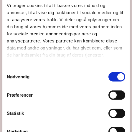
Vi bruger cookies til at tilpasse vores indhold og
annoncer, til at vise dig funktioner til sociale medier og til
at analysere vores trafik. Vi deler også oplysninger om
din brug af vores hjemmeside med vores partnere inden
for sociale medier, annonceringspartnere og
analysepartnere. Vores partnere kan kombinere disse
data med andre oplysninger, du har givet dem, eller som
Du vil måske også kunne lide...
de har indsamlet fra din brug af deres tjenester.
Samtykkevalg
Nødvendig
Præferencer
Statistik
Marketing